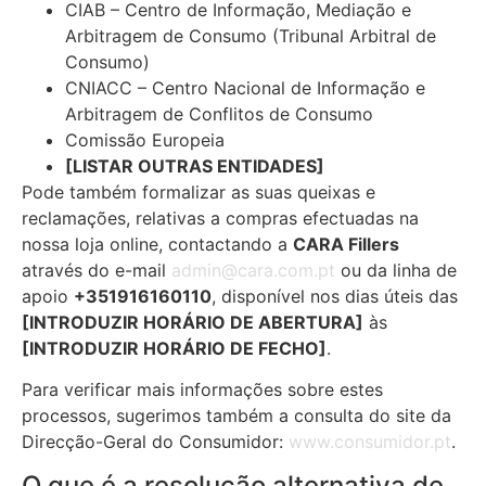
CIAB – Centro de Informação, Mediação e
Arbitragem de Consumo (Tribunal Arbitral de
Consumo)
CNIACC – Centro Nacional de Informação e
Arbitragem de Conflitos de Consumo
Comissão Europeia
[LISTAR OUTRAS ENTIDADES]
Pode também formalizar as suas queixas e
reclamações, relativas a compras efectuadas na
nossa loja online, contactando a
CARA Fillers
através do e-mail
admin@cara.com.pt
ou da linha de
apoio
+351916160110
, disponível nos dias úteis das
[INTRODUZIR HORÁRIO DE ABERTURA]
às
[INTRODUZIR HORÁRIO DE FECHO]
.
Para verificar mais informações sobre estes
processos, sugerimos também a consulta do site da
Direcção-Geral do Consumidor:
www.consumidor.pt
.
O que é a resolução alternativa de